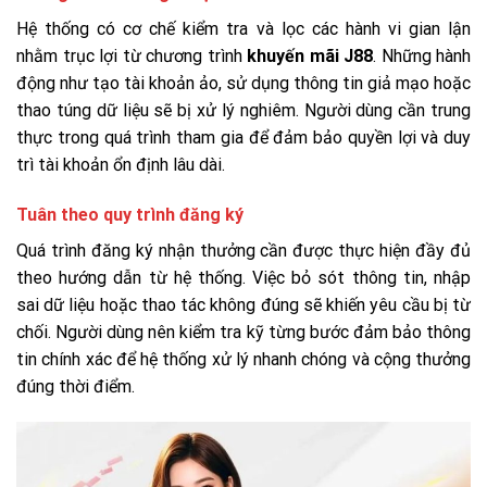
Hệ thống có cơ chế kiểm tra và lọc các hành vi gian lận
nhằm trục lợi từ chương trình
khuyến mãi J88
. Những hành
động như tạo tài khoản ảo, sử dụng thông tin giả mạo hoặc
thao túng dữ liệu sẽ bị xử lý nghiêm. Người dùng cần trung
thực trong quá trình tham gia để đảm bảo quyền lợi và duy
trì tài khoản ổn định lâu dài.
Tuân theo quy trình đăng ký
Quá trình đăng ký nhận thưởng cần được thực hiện đầy đủ
theo hướng dẫn từ hệ thống. Việc bỏ sót thông tin, nhập
sai dữ liệu hoặc thao tác không đúng sẽ khiến yêu cầu bị từ
chối. Người dùng nên kiểm tra kỹ từng bước đảm bảo thông
tin chính xác để hệ thống xử lý nhanh chóng và cộng thưởng
đúng thời điểm.