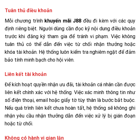
Tuân thủ điều khoản
Mỗi chương trình
khuyến mãi J88
đều đi kèm với các quy
định riêng biệt. Người dùng cần đọc kỹ nội dung điều khoản
trước khi đăng ký tham gia để tránh vi phạm. Việc không
tuân thủ có thể dẫn đến việc từ chối nhận thưởng hoặc
khóa tài khoản. Hệ thống luôn kiểm tra nghiêm ngặt để đảm
bảo tính minh bạch cho hội viên.
Liên kết tài khoản
Để kích hoạt quyền nhận ưu đãi, tài khoản cá nhân cần được
liên kết chính xác với hệ thống. Việc xác minh thông tin như
số điện thoại, email hoặc giấy tờ tùy thân là bước bắt buộc.
Nếu quá trình liên kết chưa hoàn tất, hệ thống sẽ không ghi
nhận yêu cầu nhận thưởng dẫn đến việc xử lý bị gián đoạn
hoặc từ chối.
Không có hành vi gian lận